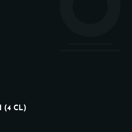
arte
e (Täglich ab 15 Uhr)
karte
gan
 Special karte finden Sie
Instagram-Seite. Bitte
 (4 CL)
gen, um zum Link geführt