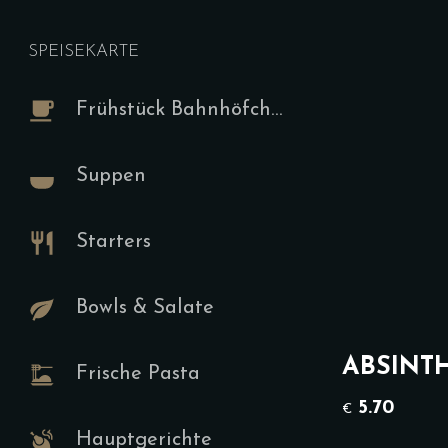
zu werden.
SPEISEKARTE
Special K
Frühstück Bahnhöfchen
Special kart
Suppen
Special 
Starters
Ve
17.00
€
Bowls & Salate
Die aktuelle
auf unserer 
ABSINTH
Frische Pasta
hier bestäti
zu werden.
5.70
€
Hauptgerichte