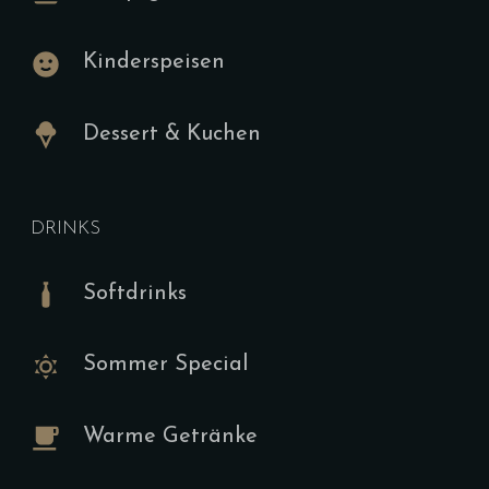
Speisekar
Kinderspeisen
Frühstück 
Dessert & Kuchen
Tischbu
Style
DRINKS
G,F,I,J (H,S,
Softdrinks
19.00
€
(Sonntags U
Sommer Special
-12:00 Uhr O
Optionen V
Warme Getränke