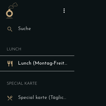
Suche
Suche
Lunch
Webseite
Lunch (Mont
Instagram
LUNCH
Mittagst
Lunch (Montag-Freitag 12-15 Uhr)
Ve
9.00
€
SPECIAL KARTE
Die aktuelle
auf unserer 
Special karte (Täglich ab 15 Uhr)
hier bestäti