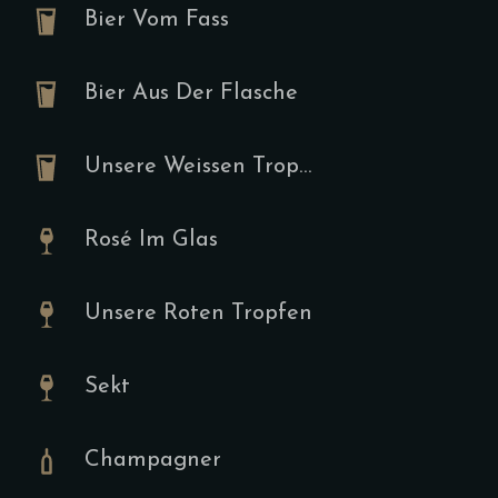
Bier Vom Fass
Sucukpf
Bier Aus Der Flasche
I
9.00
€
Unsere Weissen Tropfen
Tomaten, Su
Spiegeleier
Rosé Im Glas
Unsere Roten Tropfen
Tartine
Sekt
A,F,I,J
9.00
€
Champagner
Hummus, Ruc