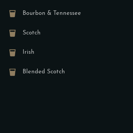
Gekochtes Ei
Spiegelei od
Bourbon & Tennessee
Suppen
Scotch
Oriental
Irish
Linsens
A,E
Ve
Blended Scotch
12.00
€
Mit Brotchip
Starters