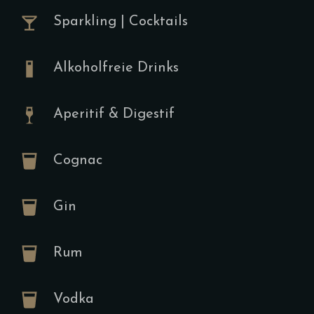
Gebratene 
Sparkling | Cocktails
Pimientos da
Bauernbrot 
Wahlweise E
Alkoholfreie Drinks
Pochiertes E
Aperitif & Digestif
Tartine
Cognac
A,D,F,H,K
Gin
13.00
€
Frischkäse,
Rum
Cherrytomat
Pinienkerne,
dazu (Gegri
Vodka
Croissant D