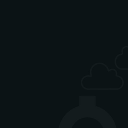
ag-Freitag 12-15 Uhr)
isch
gan
 Mittagskarte finden Sie
Instagram-Seite. Bitte
gen, um zum Link geführt