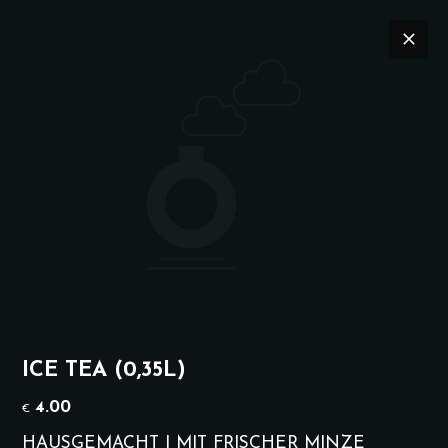
LUNCH
SPECIAL KARTE
SPEISEKARTE
DR
Webseite
glich ab 15 Uhr)
Frühstück Bahnhöfchen
Instagram
Suche
Lunch
Lunch (Montag-Freitag 12-15 Uhr)
ICE TEA (0,35L)
Mittagstisch
4.00
€
Vegan
HAUSGEMACHT | MIT FRISCHER MINZE