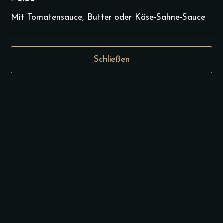
€
Mit Tomatensauce, Butter oder Käse-Sahne-Sauce
9.00
€
Die aktuelle
Mittagskarte finden Sie
Schließen
auf unserer Instagram-
Seite. Bitte hier
bestätigen, um zum Link
geführt zu werden.
Special Karte
Special karte (Täglich ab 15 Uhr)
Special karte
Vegan