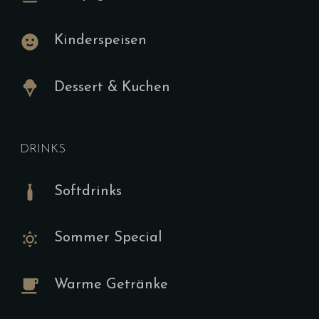
Speisekar
Kinderspeisen
Frühstück 
Dessert & Kuchen
Tischbu
Style
DRINKS
G,F,I,J (H,S,
Softdrinks
19.00
€
(Sonntags U
Sommer Special
-12:00 Uhr O
Optionen V
Warme Getränke