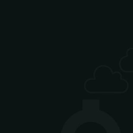
ag-Freitag 12-15 Uhr)
isch
gan
 Mittagskarte finden Sie
Instagram-Seite. Bitte
gen, um zum Link geführt