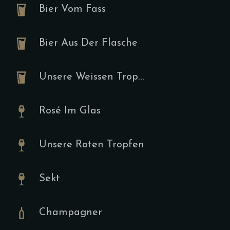
Bier Vom Fass
Sucukpf
Bier Aus Der Flasche
I
9.00
€
Unsere Weissen Tropfen
Tomaten, Su
Spiegeleier
Rosé Im Glas
Unsere Roten Tropfen
Tartine
Sekt
A,F,I,J
9.00
€
Champagner
Hummus, Ruc