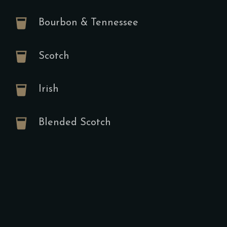
Gekochtes Ei
Spiegelei od
Bourbon & Tennessee
Suppen
Scotch
Oriental
Irish
Linsens
A,E
Ve
Blended Scotch
12.00
€
Mit Brotchip
Starters