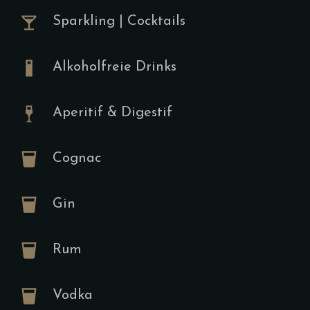
Gebratene 
Sparkling | Cocktails
Pimientos da
Bauernbrot 
Wahlweise E
Alkoholfreie Drinks
Pochiertes E
Aperitif & Digestif
Tartine
Cognac
A,D,F,H,K
Gin
13.00
€
Frischkäse,
Rum
Cherrytomat
Pinienkerne,
dazu (Gegri
Vodka
Croissant D