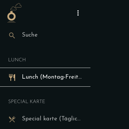
Suche
Suche
Lunch
Webseite
Lunch (Mont
Instagram
LUNCH
Mittagst
Lunch (Montag-Freitag 12-15 Uhr)
Ve
9.00
€
SPECIAL KARTE
Die aktuelle
auf unserer 
Special karte (Täglich ab 15 Uhr)
hier bestäti