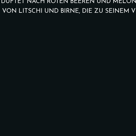
 DUFTET NACH ROTEN BEEREN UND MELO
te
VON LITSCHI UND BIRNE, DIE ZU SEINEM
Bahnhöfchen
(Samstags 10:00 uhr bis 12:00 uhr)
Bahnhöfchen Spezi
ffet Bahnhöfchen
A,D,F,I,J,H,L
15.00
€
B)
Vegan
Weizenbrötchen, Vollkornbr
Sauerteigbrot Croissant, But
Nutella, Honig, Konfitüre, O
nd An Feiertagen 09:00
Gurken, Tomaten, Mozzarell
der Aufvorbestellung) |
Schnittkäse, Chorizo, Puten
erfügbar
Dazu Ein Gekochtes Ei, Poc
Ei, Spiegelei oder Rührei