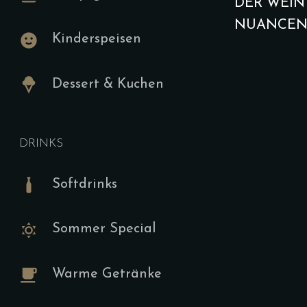
DER WEIN
Speisekar
NUANCEN 
Kinderspeisen
Frühstück 
Dessert & Kuchen
Tischbu
Style
DRINKS
G,F,I,J (H,S,
Softdrinks
19.00
€
(Sonntags U
Sommer Special
-12:00 Uhr O
Optionen V
Warme Getränke