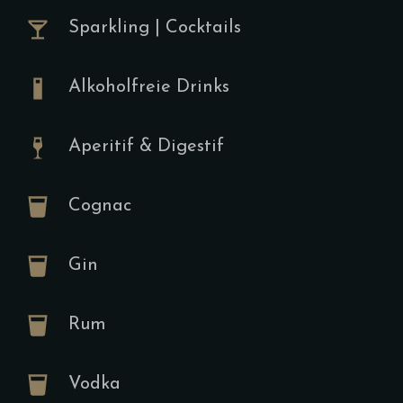
Gebratene 
Sparkling | Cocktails
Pimientos da
Bauernbrot 
Wahlweise E
Alkoholfreie Drinks
Pochiertes E
Aperitif & Digestif
Tartine
Cognac
A,D,F,H,K
Gin
13.00
€
Frischkäse,
Rum
Cherrytomat
Pinienkerne,
dazu (Gegri
Vodka
Croissant D