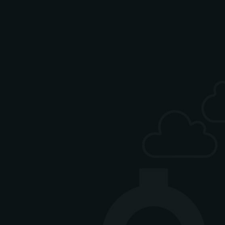
ag-Freitag 12-15 Uhr)
isch
gan
 Mittagskarte finden Sie
Instagram-Seite. Bitte
gen, um zum Link geführt