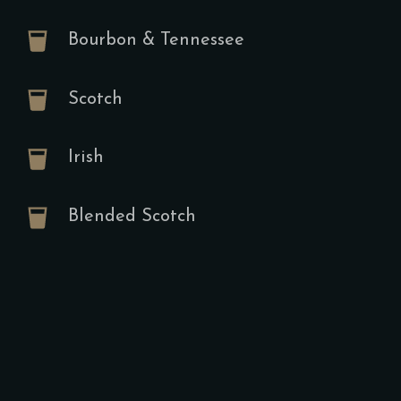
Gekochtes Ei
Spiegelei od
Bourbon & Tennessee
Suppen
Scotch
Oriental
Irish
Linsens
A,E
Ve
Blended Scotch
12.00
€
Mit Brotchip
Starters