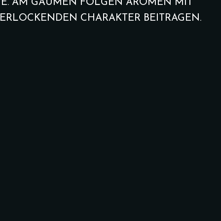
NE. AM GAUMEN FOLGEN AROMEN MIT
 VERLOCKENDEN CHARAKTER BEITRAGEN.
al
Bahnhöfchen Vega
A,D,F,I,J,H,L
15.00
€
ötchen,
Weizenbrötchen, Vollkornbrötchen,
ter,
Sauerteigbrot , Croissant, Butter,
liven,
Nutella, Honig, Konfitüre, Oliven,
a,
Gurke Tomaten, Mozzarella,
brust
Schnittkäse, Hummus, Falafel,
hiertes
Avocado Dazu Ein Gekochtes Ei,
Pochiertes Ei, Spiegelei oder Rührei