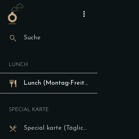
Suche
Suche
Lunch
Webseite
Lunch (Mont
Instagram
LUNCH
Mittagst
Lunch (Montag-Freitag 12-15 Uhr)
Ve
9.00
€
SPECIAL KARTE
Die aktuelle
auf unserer 
Special karte (Täglich ab 15 Uhr)
hier bestäti