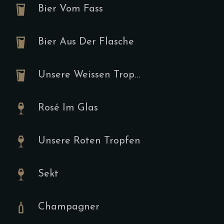
Bier Vom Fass
Sucukpf
Bier Aus Der Flasche
I
9.00
€
Unsere Weissen Tropfen
Tomaten, Su
Spiegeleier
Rosé Im Glas
Unsere Roten Tropfen
Tartine
Sekt
A,F,I,J
9.00
€
Champagner
Hummus, Ruc