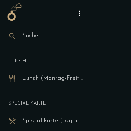
Suche
Suche
Lunch
Webseite
Lunch (Mont
Instagram
LUNCH
Mittagst
Lunch (Montag-Freitag 12-15 Uhr)
Ve
9.00
€
SPECIAL KARTE
Die aktuelle
auf unserer 
Special karte (Täglich ab 15 Uhr)
hier bestäti