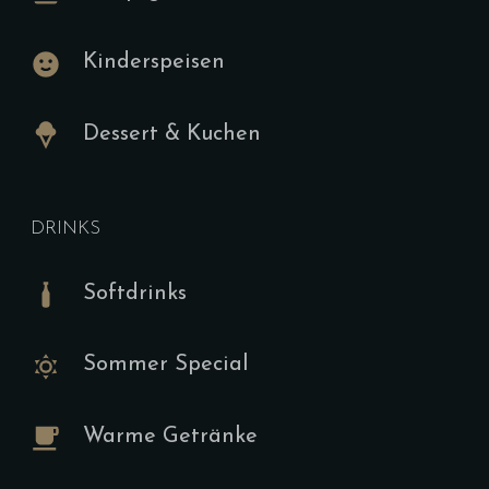
Speisekar
Kinderspeisen
Frühstück 
Dessert & Kuchen
Tischbu
Style
DRINKS
G,F,I,J (H,S,
Softdrinks
19.00
€
(Sonntags U
Sommer Special
-12:00 Uhr O
Optionen V
Warme Getränke