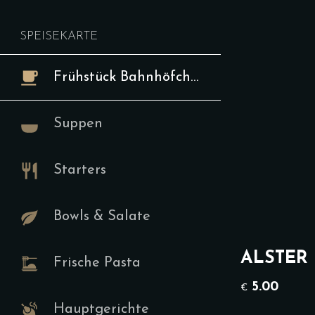
zu werden.
SPEISEKARTE
Special K
Frühstück Bahnhöfchen
Special kart
Suppen
Special 
Starters
Ve
17.00
€
Bowls & Salate
Die aktuelle
auf unserer 
ALSTER 
Frische Pasta
hier bestäti
zu werden.
5.00
€
Hauptgerichte