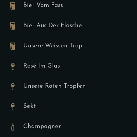
Bier Vom Fass
Sucukpf
Bier Aus Der Flasche
I
9.00
€
Unsere Weissen Tropfen
Tomaten, Su
Spiegeleier
Rosé Im Glas
Unsere Roten Tropfen
Tartine
Sekt
A,F,I,J
9.00
€
Champagner
Hummus, Ruc