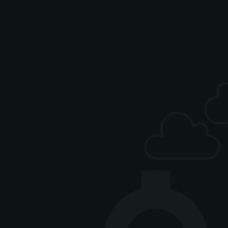
ag-Freitag 12-15 Uhr)
isch
gan
 Mittagskarte finden Sie
Instagram-Seite. Bitte
gen, um zum Link geführt