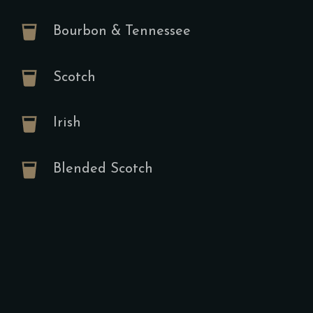
Gekochtes Ei
Spiegelei od
Bourbon & Tennessee
Suppen
Scotch
Oriental
Irish
Linsens
A,E
Ve
Blended Scotch
12.00
€
Mit Brotchip
Starters