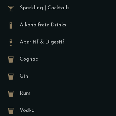
Gebratene 
Sparkling | Cocktails
Pimientos da
Bauernbrot 
Wahlweise E
Alkoholfreie Drinks
Pochiertes E
Aperitif & Digestif
Tartine
Cognac
A,D,F,H,K
Gin
13.00
€
Frischkäse,
Rum
Cherrytomat
Pinienkerne,
dazu (Gegri
Vodka
Croissant D