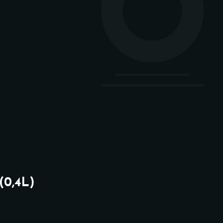
arte
e (Täglich ab 15 Uhr)
karte
gan
 Special karte finden Sie
Instagram-Seite. Bitte
(0,4L)
gen, um zum Link geführt