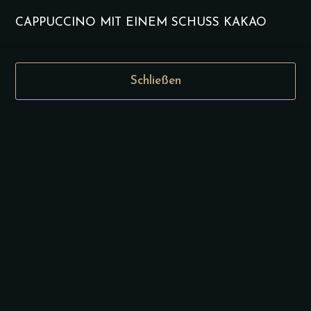
CAPPUCCINO MIT EINEM SCHUSS KAKAO
9.00
€
Die aktuelle
Schließen
Mittagskarte finden Sie
auf unserer Instagram-
Seite. Bitte hier
bestätigen, um zum Link
geführt zu werden.
Special Karte
Special karte (Täglich ab 15 Uhr)
Special karte
Vegan