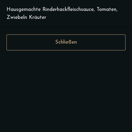
Hausgemachte Rinderhackfleischsauce, Tomaten,
9.00
€
Zwiebeln Kräuter
Die aktuelle
Mittagskarte finden Sie
auf unserer Instagram-
Schließen
Seite. Bitte hier
bestätigen, um zum Link
geführt zu werden.
Special Karte
Special karte (Täglich ab 15 Uhr)
Special karte
Vegan